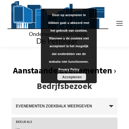
Door op accepteren te
klikken gaat u akkoord met
het gebruik van cookies.
Wanneer u de cookies niet
accepteert is het mogelijk
dat onderdelen van de
website niet functioneren.
Aanstaande Evenementen
›
Privacy Policy
Accepteren
Bedrjfsbezoek
Evenementen
EVENEMENTEN ZOEKBALK WEERGEVEN
Zoeken
BEKIJK ALS
Evenement