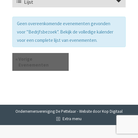
en
Lijst
weergaven
weergeven
navigatie
Geen overeenkomende evenementen gevonden
navigatie
voor "Bedrjfsbezoek". Bekijk de volledige kalender
voor een complete lijst van evenementen.
«
Vorige
Evenementen
Ondernemersvereniging De Pettelaar -
Website door Kop Digitaal
Extra menu