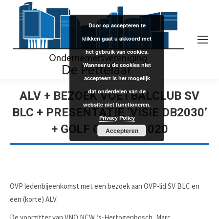
Door op accepteren te
klikken gaat u akkoord met
het gebruik van cookies.
Wanneer u de cookies niet
accepteert is het mogelijk
dat onderdelen van de
ALV + BEZOEK VOETBALCLUB SV
website niet functioneren.
BLC + PRESENTATIE ‘VISIE DB2030’
Privacy Policy
+ GOLF OP 31-3-2020
Accepteren
OVP ledenbijeenkomst met een bezoek aan OVP-lid SV BLC en
een (korte) ALV.
De voorzitter van VNO NCW ‘s-Hertogenbosch, Marc