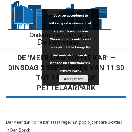
Door op accepteren te
klikken gaat u akkoord met
het gebruik van cookies.
Wanneer u de cookies niet
accepteert is het mogelijk
dat onderdelen van de
DE ‘MEER DAN KOFFIE KAR’ –
website niet functioneren.
DINSDAG 2 SEPTEMBER VAN 11.30
Privacy Policy
TOT 14.00 UUR OP
Accepteren
PETTELAARPARK
De ‘Meer dan Koffie kar’ staat regelmatig op bijzondere locaties
in Den Bosch.