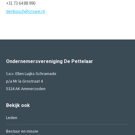
+31 73 64 88 990
denbosch@crowe.nl
Ondernemersvereniging De Pettelaar
t.a.v. Ellen Luijks-Schramade
p/a Mr la Grostraat 4
5324 AK Ammerzoden
Bekijk ook
Leden
Bestuur en missie