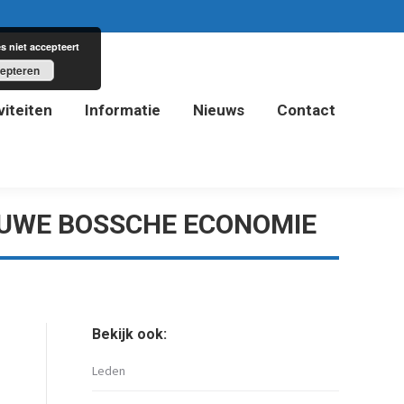
s niet accepteert
epteren
viteiten
Informatie
Nieuws
Contact
viteiten
Informatie
Nieuws
Contact
EUWE BOSSCHE ECONOMIE
Bekijk ook:
Leden