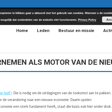
cepteren te klikken gaat u akkoord met het gebruik van cookies. Wanneer u de cookie
Acc
Home
Leden
Bestuur en missie
Acti
t mogelijk dat onderdelen van de website niet functioneren.
Privacy Policy
Home
Leden
Bestuur en missie
Acti
RNEMEN ALS MOTOR VAN DE NI
ie (pdf)
. Die is nodig om de uitdagingen van de toekomst aan te pakken.
oor de verandering naar een nieuwe economie. Daarin spelen
onomie een sterk fundament heeft, staat die basis ook hier onder druk.