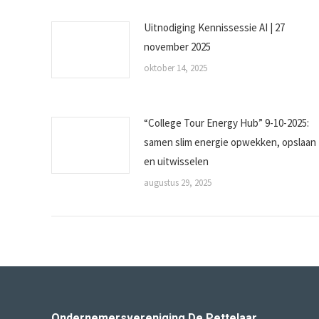
Uitnodiging Kennissessie AI | 27
november 2025
oktober 14, 2025
“College Tour Energy Hub” 9-10-2025:
samen slim energie opwekken, opslaan
en uitwisselen
augustus 29, 2025
Ondernemersvereniging De Pettelaar