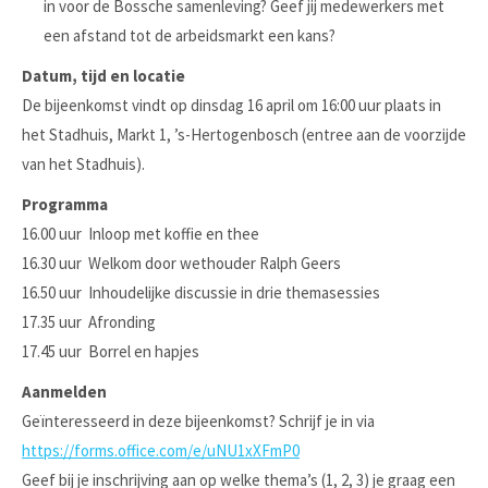
in voor de Bossche samenleving? Geef jij medewerkers met
een afstand tot de arbeidsmarkt een kans?
Datum, tijd en locatie
De bijeenkomst vindt op dinsdag 16 april om 16:00 uur plaats in
het Stadhuis, Markt 1, ’s-Hertogenbosch (entree aan de voorzijde
van het Stadhuis).
Programma
16.00 uur Inloop met koffie en thee
16.30 uur Welkom door wethouder Ralph Geers
16.50 uur Inhoudelijke discussie in drie themasessies
17.35 uur Afronding
17.45 uur Borrel en hapjes
Aanmelden
Geïnteresseerd in deze bijeenkomst? Schrijf je in via
https://forms.office.com/e/uNU1xXFmP0
Geef bij je inschrijving aan op welke thema’s (1, 2, 3) je graag een