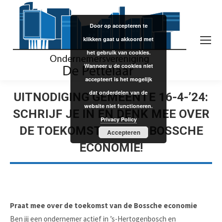
Door op accepteren te
klikken gaat u akkoord met
het gebruik van cookies.
Wanneer u de cookies niet
accepteert is het mogelijk
dat onderdelen van de
UITNODIGING GEMEENTE 16-4-’24:
website niet functioneren.
SCHRIJF JE IN EN DENK MEE OVER
Privacy Policy
DE TOEKOMST VAN DE BOSSCHE
Accepteren
ECONOMIE!
Praat mee over de toekomst van de Bossche economie
Ben jij een ondernemer actief in ’s-Hertogenbosch en